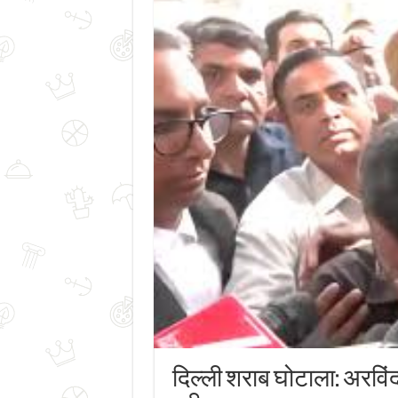
दिल्ली शराब घोटाला: अरविं