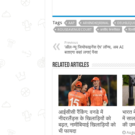
Tags
AAP
ARVINDKEJRIWAL
DELHILIQU
ROUSEAVENUECOURT
अरविंद केजरीवाल
दिल्ल
Previous
‘ऑल-न्यू जियोफाइनेंस ऐप’ लॉन्च, अब AI
बताएगा कहां लगाएं पैसा
Related Articles
आईसीसी रैंकिंग: वनडे में
भारत 
नीदरलैंड्स के खिलाड़ियों को
में सा
बढ़त, नामीबियाई खिलाड़ियों को
की उम्
भी फायदा
Augu