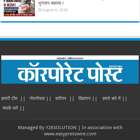
भुगतान बकाया !
August 6, 2026
हमारी टीम ||
गोपनीयता ||
करियर ||
विज्ञापन ||
हमारे बारे में ||
संपर्क करें ||
Managed By Y2KSOLUTION | In association with
www.easypresswire.com