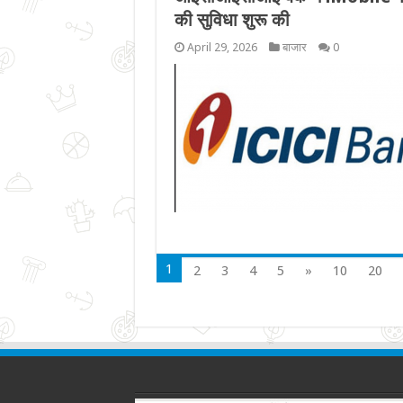
की सुविधा शुरू की
April 29, 2026
बाजार
0
1
2
3
4
5
»
10
20