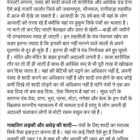
पेनल्टी लगाना, पसंद की शादी करले तो शारीरिक और आर्थिक दंड देना
ऐसे कई नजारें जालोर जिले की ​जसन्तपुरा, भीनमाल, रानीवाड़ा तहसील
में आज भी देखे जा सकते हैं। आजादी के 76 वर्ष बाद भी यहां के लोग
आजादी को तरस रहे हैं क्योंकि यहां पर हुकुम सिर्फ पंचों का चलता है।
ना माने तो कर दिए जाएंगे बेदखल और उपर से खेती—बाड़ी की जमीनें
भी दण्डस्वरूप स्वाह हो जाएगी। इन तहसीलों के पंच पंचायत खोप का
कहर इतना ज्यादा है कि इनकी बात नहीं मानने वाले सालों से अपने
मूलगांव से दूर हो चुके हैं। इतना ही नहीं ये पंच निर्णायक बने हुए घूमते
हैं। मंदिर और मंदिर के बाहर इनकी अदालतें लगती है। सजा शारीरिक
तौर पर तो दी ही जाती है साथ ही आर्थिक रूप् से भी पूरी तरह से खोखला
कर दिया जाता है। यहां की बेटियों को पढ़ने का अधिकार नहीं है, अपनी
पंसद से शादी करने का अधिकार नहीं है और शादी तय होने के बाद कोई
कमी दिखे तो शादी तोड़ने का भी अधिकार नहीं है यानि पंचों ने एक बार
कह दिया तो बस कह दिया.. ऐसा सिस्टम है यहां पर। सुधा पटी के
सरगना पंच देवा, वागा, भुरा, प्रभा, मोटा, गणेशा और वेला के इन पंचों के
खिलाफ माननीय न्यायालय में भी मामला दर्ज है परंतु ये लोग अपनी ही
अदालतें चलाकर लोगों से मोटी रकम वसूल कर रहे हैं।
नाबालिग लड़की और अधेड़ की शादी—
पंचों के लिए शादी का मतलब
सिर्फ पैसा इकट्टा करना ही है। यहां पर कई रिश्तें ऐसे हुए है जिनमें
लड़की की उम्र 18 से कम थी और आदमी की उम्र 40 वर्ष से अधिक