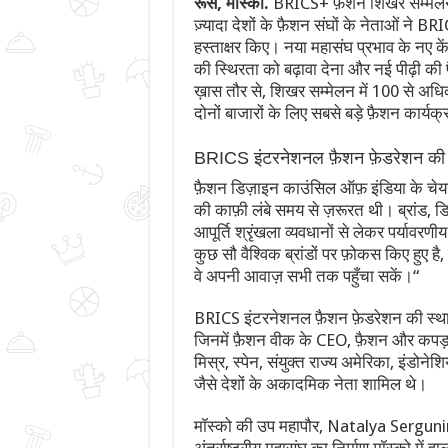
रूस, मॉस्को.
BRICS+ फ़ैशन शिखर सम्मेलन ए
ज़्यादा देशों के फ़ैशन संघों के नेताओं ने 
हस्ताक्षर किए। नया महासंघ प्रभाव के नए केंद
की स्थिरता को बढ़ावा देना और नई पीढ़ी क
ख़ास तौर से, शिखर सम्मेलन में 100 से अधिक
दोनों बाजारों के लिए सबसे बड़े फ़ैशन कार्यक
BRICS इंटरनेशनल फ़ैशन फ़ेडरेशन की घो
फ़ैशन डिज़ाइन काउंसिल ऑफ़ इंडिया के चेयरम
की काफ़ी लंबे समय से ज़रूरत थी। ब्रांड, ड
आपूर्ति श्रृंखला व्यवधानों से लेकर पर्याव
कुछ सौ वैश्विक ब्रांडों पर फ़ोकस किए हुए ह
वे अपनी आवाज़ सभी तक पहुँचा सकें।“
BRICS इंटरनेशनल फ़ैशन फ़ेडरेशन की स्थापना 
जिनमें फ़ैशन वीक के CEO, फ़ैशन और कपड़ा स
मिस्र, स्पेन, संयुक्त राज्य अमेरिका, इंडोनेशि
जैसे देशों के अकादमिक नेता शामिल थे।
मॉस्को की उप महापौर, Natalya Sergunin