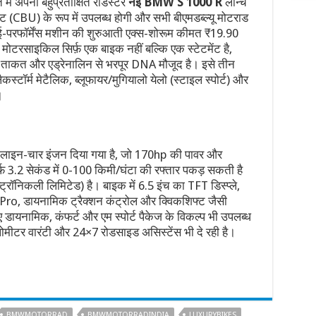
 में अपनी बहुप्रतीक्षित रोडस्टर
नई BMW S 1000 R
लॉन्च
िट (CBU) के रूप में उपलब्ध होगी और सभी बीएमडब्ल्यू मोटराड
ाई-परफॉर्मेंस मशीन की शुरुआती एक्स-शोरूम कीमत ₹19.90
ोटरसाइकिल सिर्फ़ एक बाइक नहीं बल्कि एक स्टेटमेंट है,
 ताकत और एड्रेनालिन से भरपूर DNA मौजूद है। इसे तीन
लैकस्टॉर्म मेटैलिक, ब्लूफायर/मुगियालो येलो (स्टाइल स्पोर्ट) और
।
नलाइन-चार इंजन दिया गया है, जो 170hp की पावर और
़ 3.2 सेकंड में 0-100 किमी/घंटा की रफ्तार पकड़ सकती है
रॉनिकली लिमिटेड) है। बाइक में 6.5 इंच का TFT डिस्प्ले,
 Pro, डायनामिक ट्रैक्शन कंट्रोल और क्विकशिफ्ट जैसी
ए डायनामिक, कंफर्ट और एम स्पोर्ट पैकेज के विकल्प भी उपलब्ध
मीटर वारंटी और 24×7 रोडसाइड असिस्टेंस भी दे रही है।
BMWMOTORRAD
BMWMOTORRADINDIA
LUXURYBIKES