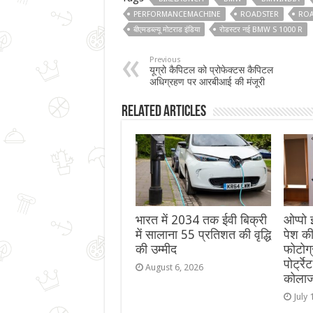
PERFORMANCEMACHINE
ROADSTER
ROA
बीएमडब्ल्यू मोटराड इंडिया
रोडस्टर नई BMW S 1000 R
Previous
यूग्रो कैपिटल को प्रोफेक्टस कैपिटल
अधिग्रहण पर आरबीआई की मंजूरी
Related Articles
भारत में 2034 तक ईवी बिक्री
ओप्‍पो
में सालाना 55 प्रतिशत की वृद्धि
पेश की
की उम्मीद
फोटोग्
पोर्ट्
August 6, 2026
कोला
July 