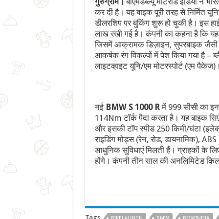
गुरुग्राम।
बीएमडब्ल्यू मोटराड इंडिया ने भारत
कर दी है। यह बाइक पूरी तरह से निर्मित यून
डीलरशिप पर बुकिंग शुरू हो चुकी है। इस ह
लाख रखी गई है। कंपनी का कहना है कि यह म
जिसमें आक्रामक डिज़ाइन, सुपरबाइक जैसी
आकर्षक रंग विकल्पों में पेश किया गया है – ब्
लाइटव्हाइट यूनि/एम मोटरस्पोर्ट (एम पैकेज)
नई
BMW S 1000 R
में 999 सीसी का इ
114Nm टॉर्क पैदा करता है। यह बाइक सिर्फ
और इसकी टॉप स्पीड 250 किमी/घंटा (इलेक्ट्
राइडिंग मोड्स (रेन, रोड, डायनामिक), ABS
आधुनिक सुविधाएं मिलती हैं। ग्राहकों के लि
होंगे। कंपनी तीन साल की अनलिमिटेड किलो
Tags
BIKELAUNCH
BMW
BMWINDIA