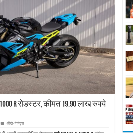
S 1000 R रोडस्टर, कीमत 19.90 लाख रुपये
ऑटो-गैजेट्स