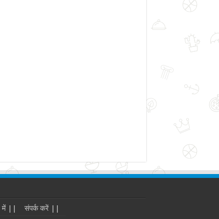
 में ||
संपर्क करें ||