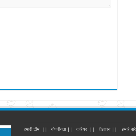
हमारी टीम ||
गोपनीयता ||
करियर ||
विज्ञापन ||
हमारे बारे