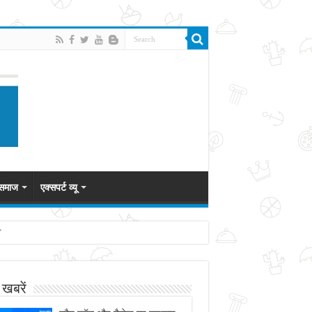
 समाज
एक्सपर्ट व्यू
व
 खबरें